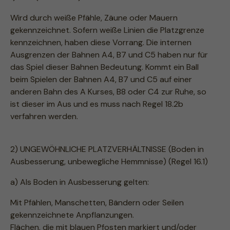
Wird durch weiße Pfähle, Zäune oder Mauern
gekennzeichnet. Sofern weiße Linien die Platzgrenze
kennzeichnen, haben diese Vorrang. Die internen
Ausgrenzen der Bahnen A4, B7 und C5 haben nur für
das Spiel dieser Bahnen Bedeutung. Kommt ein Ball
beim Spielen der Bahnen A4, B7 und C5 auf einer
anderen Bahn des A Kurses, B8 oder C4 zur Ruhe, so
ist dieser im Aus und es muss nach Regel 18.2b
verfahren werden.
2) UNGEWÖHNLICHE PLATZVERHÄLTNISSE (Boden in
Ausbesserung, unbewegliche Hemmnisse) (Regel 16.1)
a) Als Boden in Ausbesserung gelten:
Mit Pfählen, Manschetten, Bändern oder Seilen
gekennzeichnete Anpflanzungen.
Flächen, die mit blauen Pfosten markiert und/oder