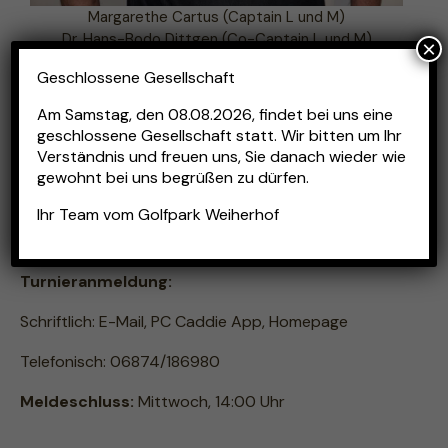
Margarethe Cartus (Captain L und M)
Dr. Hans-Bodo Dittgen (Co-Captain L und M)
×
Geschlossene Gesellschaft
L&M Senioren
Am
Samstag, den 08.08.2026
, findet bei uns eine
Teilnahmeberechtigt:
Alle weiblichen und
geschlossene Gesellschaft statt. Wir bitten um Ihr
männlichen Mitglieder des Golfclub Weiherhof e.V. ab
Verständnis und freuen uns, Sie danach wieder wie
gewohnt bei uns begrüßen zu dürfen.
50 Jahren mit Spielvorgabe -54 und besser sowie
Gäste mit Heimatclub- und Vorgabennachweis.
Ihr Team vom Golfpark Weiherhof
Spielsaison:
donnerstags, April bis Oktober
Turnieranmeldung:
Schriftlich: E-Mail, PC Caddie App, Homepage
Telefonisch: 06874/186980
Meldeschluss:
Mittwoch, 14:00 Uhr